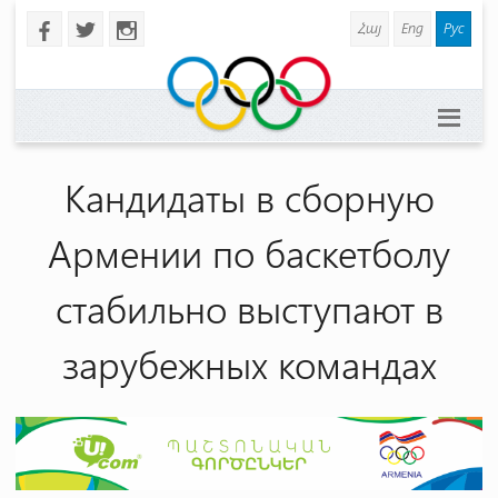
Հայ
Eng
Рус
b
a
x
Кандидаты в сборную
Армении по баскетболу
стабильно выступают в
зарубежных командах