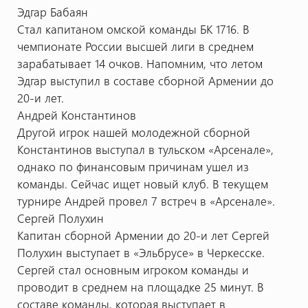
Эдгар Бабаян
Стал капитаном омской команды БК 1716. В
чемпионате России высшей лиги в среднем
зарабатывает 14 очков. Напомним, что летом
Эдгар выступил в составе сборной Армении до
20-и лет.
Андрей Константинов
Другой игрок нашей молодежной сборной
Константинов выступал в тульском «Арсенале»,
однако по финансовым причинам ушел из
команды. Сейчас ищет новый клуб. В текущем
турнире Андрей провел 7 встреч в «Арсенале».
Сергей Полухин
Капитан сборной Армении до 20-и лет Сергей
Полухин выступает в «Эльбрусе» в Черкесске.
Сергей стал основным игроком команды и
проводит в среднем на площадке 25 минут. В
составе команды, которая выступает в