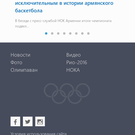
исключительным в истории армянского
пр
,
баскетбола
Под
В беседе с пресс-службой НОК Армении итоги чемпионата
подвел...
Новости
Видео
Фото
Рио-2016
Олимпаван
НОКА
b
a
x
Условия использования сайта