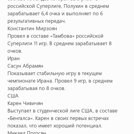
российской Суперлиге, Полухин в среднем
зарабатывает 6,4 очка и выполняет по 6
результативных передач.
Константин Мирзоян
Провел в составе «Тамбова» российской
Суперлиги 11 игр. В среднем зарабатывает 8
очков.
Иран
Сасун Абрамян
Показывает стабильную игру в текущем
чемпионате Ирана. Провел 9 игр, в среднем
зарабатывая по 8 очков.
США
Карен Чивичян
Выступает в студенческой лиге США, в составе
«Бенгалса». Карен в своих первых встречах
показал, что имеет хороший потенциал.
Микаел Погосян