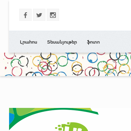
b
a
x
Լրահոս
Տեսանյութեր
ֆոտո