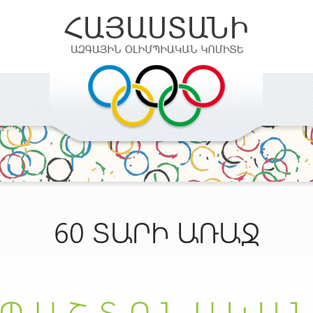
60 ՏԱՐԻ ԱՌԱՋ