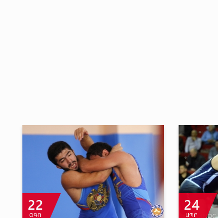
19
7
ՓԵՏ
ՀՈՒԼ