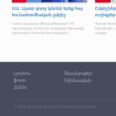
Հրաձիգ Հայկ Բաբայանը
ՕԼԻՄՊԻ
պատանեկան օլիմպիական
 է
Բացառությո
խաղերի ուղեգիր նվաճեց
տարածքները
Հայկ Բաբայանը պատանիների 10 մ օդամղիչ
հրացան վարժության եզրափակչում (181.1)
զբաղեցրեց 5-րդ տեղը
Լրահոս
Տեսանյութեր
ֆոտո
Օլիմպավան
ՀԱՕԿ
© 2026 National Olympic Committee Of Armenia