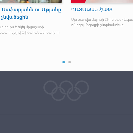
ԱԿԱՆ ՋԱՀԻ ՇՈՒՐՋ
Մ 18 տարեկանների
բռնցքամարտի կանան
ւն են կազմում հեռավոր կղզիների
հավաքականն անհաջո
 և Տամայի շրջանը:
հանդես եկել Եվրոպայ
առաջնությունում
Մեր երեք բռնցքամարտիկներն էլ 
մեկնարկային մենամարտերում