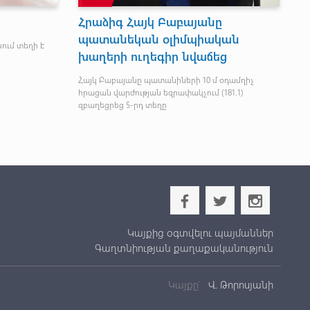
Հրաչյա Պողոսյան. Լիլիթը
ց
կարողացավ բացահայտել ինքն
ղ է
իրեն
ի
Հրաչյա Պողոսյանը ՀԱՕԿ լրատվականի հետ
զրույցում ամփոփեց Լիլիթ Պողոսյանի
մրցելույթները:
պարտվել են
b
a
x
Կայքից օգտվելու պայմաններ
Գաղտնիության քաղաքականություն
Կայքը՝
Վ. Թորոսյանի