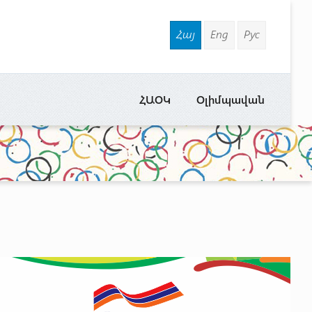
Հայ
Eng
Рус
ՀԱՕԿ
Օլիմպավան