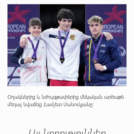
Օղակներից և նժույգթափերից մեկական արծաթե
մեդալ նվաճեց Համլետ Մանուկյանը:
Այլ նորություններ