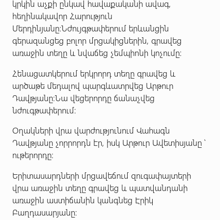
կրկին աչքի ընկավ հավաքականի ավագ,
հեղինակավոր Հարություն
Մերդինյանը:Նժույգթափերում երևանցին
գերազանցեց բոլոր մրցակիցներին, գրավեց
առաջին տեղը և նվաճեց չեմպիոնի կոչումը:
Հենացատկերում երկրորդ տեղը գրավեց և
արծաթե մեդալով պարգևատրվեց Արթուր
Դավթյանը:Նա վեցերորդը ճանաչվեց
նժուգթափերում:
Օղակների վրա վարժությունում Վահագն
Դավթյանը չորրորդն էր, իսկ Արթուր Ավետիսյանը ՝
ութերորդը:
Երիտասարդների մրցավեճում զուգափայտերի
վրա առաջին տեղը գրավեց և պատվանդանի
առաջին աստիճանին կանգնեց Էրիկ
Բաղդասարյանը: