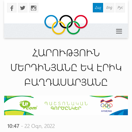
Հայ
Eng
Рус
b
a
x
ՀԱՐՈՒԹՅՈՒՆ
ՄԵՐԴԻՆՅԱՆԸ ԵՎ ԷՐԻԿ
ԲԱՂԴԱՍԱՐՅԱՆԸ
10:47
- 22 Օգո, 2022