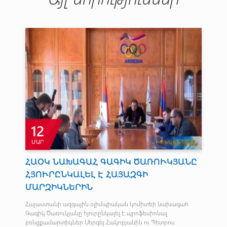
12
ՄԱՐ
Հ
ՀԱՕԿ ՆԱԽԱԳԱՀ ԳԱԳԻԿ ԾԱՌՈՒԿՅԱՆԸ
Ն
ՀՅՈՒՐԸՆԿԱԼԵԼ Է ՀԱՅԱԶԳԻ
զիկ
Հայ
ՄԱՐԶԻԿՆԵՐԻՆ
Մկր
Հայաստանի ազգային օլիմպիական կոմիտեի նախագահ
Գագիկ Ծառուկյանը հյուրընկալել է պրոֆեսիոնալ
բռնցքամարտիկներ Սերգեյ Հակոբյանին ու Պետրոս