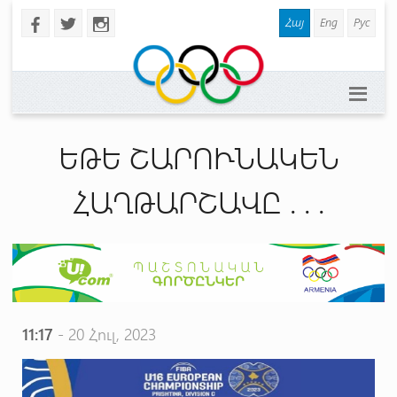
Հայ
Eng
Рус
b
a
x
ԵԹԵ ՇԱՐՈՒՆԱԿԵՆ
ՀԱՂԹԱՐՇԱՎԸ . . .
11:17
- 20 Հուլ, 2023