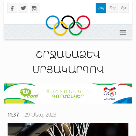
Հայ
Eng
Рус
b
a
x
ՇՐՋԱՆԱՁԵՎ
ՄՐՑԱԿԱՐԳՈՎ
11:37
- 29 Սեպ, 2023