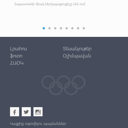
Հայաստանի միակ ներկայացուցիչը ԱԱ-ում:
Թիմ
Լրահոս
Տեսանյութեր
ֆոտո
Օլիմպավան
ՀԱՕԿ
b
a
x
Կայքից օգտվելու պայմաններ