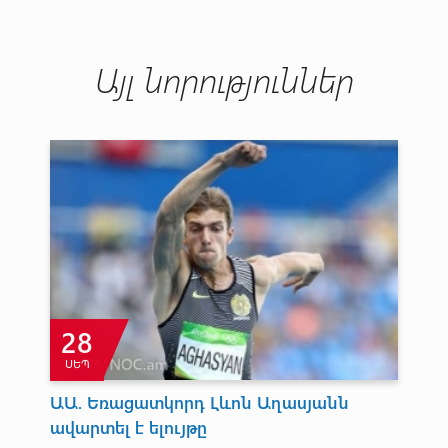
Այլ նորություններ
28
ՍԵՊ
ԱԱ. Եռացատկորդ Լևոն Աղասյանն
Կ
ավարտել է ելույթը
Հ