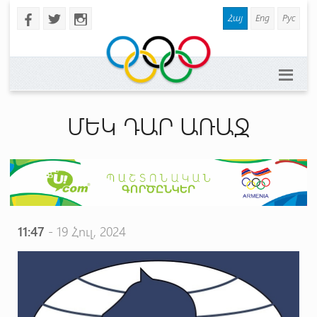
Հայ
Eng
Рус
b
a
x
ՄԵԿ ԴԱՐ ԱՌԱՋ
11:47
- 19 Հուլ, 2024