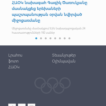
ՀԱՕԿ նախագահ Գագիկ Ծառուկյանը
Հ
մասնակցեց երեխաների
Եվր
պաշտպանության օրվան նվիրված
միջոցառմանը
Միջոցառմանը մասնակցում էին նախադպրոցական 24
հաստատությունների 192 սաներ
Լրահոս
Տեսանյութեր
ֆոտո
Օլիմպավան
ՀԱՕԿ