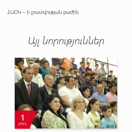
ՀԱՕԿ – ի լրատվության բաժին
Այլ նորություններ
1
ՀՈՒՆ
Ա