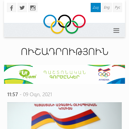
Հայ
Eng
Рус
b
a
x
ՈՒՇԱԴՐՈՒԹՅՈՒՆ
11:57
- 09 Օգո, 2021