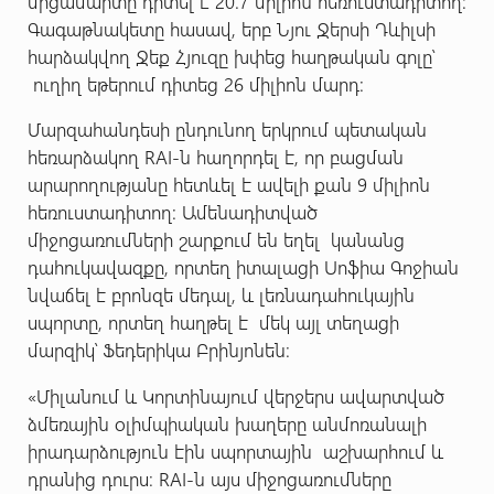
մրցամարտը դիտել է 20.7 միլիոն հեռուստադիտող:
Գագաթնակետը հասավ, երբ Նյու Ջերսի Դևիլսի
հարձակվող Ջեք Հյուզը խփեց հաղթական գոլը՝
ուղիղ եթերում դիտեց 26 միլիոն մարդ:
Մարզահանդեսի ընդունող երկրում պետական
հեռարձակող RAI-ն հաղորդել է, որ բացման
արարողությանը հետևել է ավելի քան 9 միլիոն
հեռուստադիտող: Ամենադիտված
միջոցառումների շարքում են եղել կանանց
դահուկավազքը, որտեղ իտալացի Սոֆիա Գոջիան
նվաճել է բրոնզե մեդալ, և լեռնադահուկային
սպորտը, որտեղ հաղթել է մեկ այլ տեղացի
մարզիկ՝ Ֆեդերիկա Բրինյոնեն։
«Միլանում և Կորտինայում վերջերս ավարտված
ձմեռային օլիմպիական խաղերը անմոռանալի
իրադարձություն էին սպորտային աշխարհում և
դրանից դուրս։ RAI-ն այս միջոցառումները