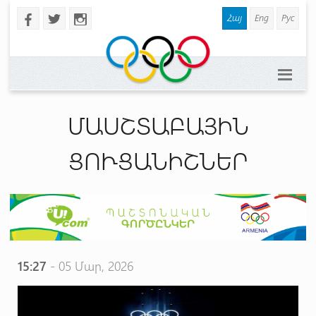
Հայ
Eng
Рус
b
a
x
ՄԱՍՇՏԱԲԱՅԻՆ
ՑՈՒՑԱՆԻՇՆԵՐ
15:27
- 05 Մար, 2026